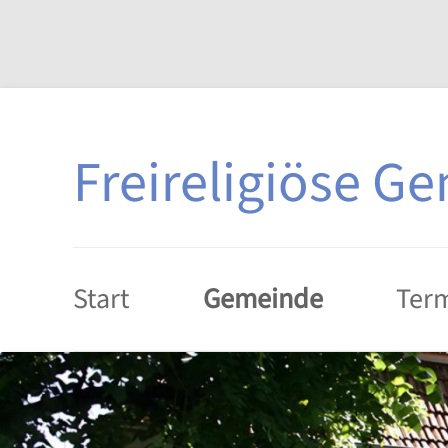
Zum
Inhalt
springen
Freireligiöse G
Start
Gemeinde
Ter
Geschichte